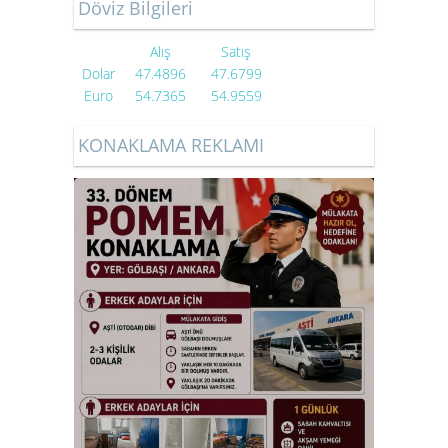
Döviz Bilgileri
Alış
Satış
Dolar
47.4896
47.6799
Euro
54.7365
54.9559
KONAKLAMA REKLAMI