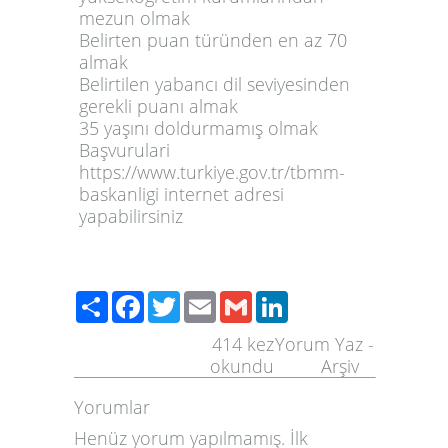
mezun olmak
Belirten puan türünden en az 70
almak
Belirtilen yabancı dil seviyesinden
gerekli puanı almak
35 yaşını doldurmamış olmak
Başvurulari
https://www.turkiye.gov.tr/tbmm-
baskanligi
internet adresi
yapabilirsiniz
Share
Facebook
Twitter
Email
Gmail
LinkedIn
414
kez
Yorum Yaz
-
okundu
Arşiv
Yorumlar
Henüz yorum yapılmamış. İlk