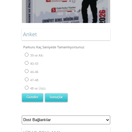
Anket
Parkuru Kaç Saniyede Tamamlıyorsunuz
39 ve Altı
40-43
44-46
47-48
48 ve Üstü