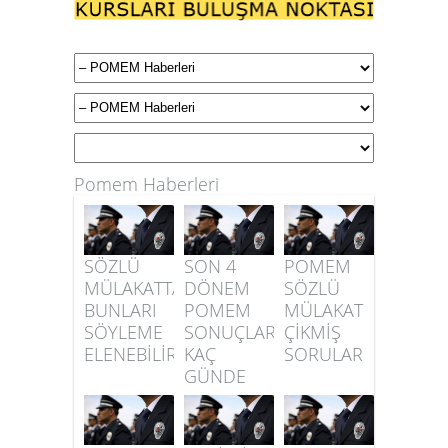
Pomem Haberleri
SÖZLÜ
SON 4
POMEM
MÜLAKATTA
DÖNEM
SÖZLÜ
BUNLARI
POMEM
MÜLAKAT
SÖYLEME
SONUÇLARI
ÇİKMİŞ
ELENEBİLİRSİN
KAÇ
SORULAR
GÜNDE
AÇİKLANDI