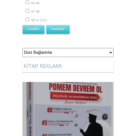
44-46
47-48
48 ve Üstü
KİTAP REKLAMI