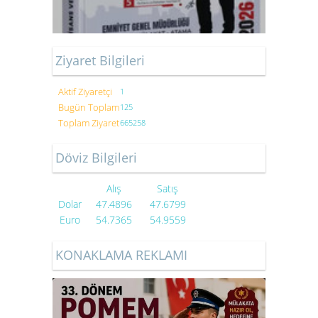
Ziyaret Bilgileri
Aktif Ziyaretçi
1
Bugün Toplam
125
Toplam Ziyaret
665258
Döviz Bilgileri
Alış
Satış
Dolar
47.4896
47.6799
Euro
54.7365
54.9559
KONAKLAMA REKLAMI