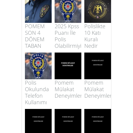
POMEM
2025 Kpss
Polislikte
SON 4
Puanı İle
10 Katı
DÖNEM
Polis
Kuralı
TABAN
Olabilirmiyim
Nedir
PUANLARI
Polis
Pomem
Pomem
Okulunda
Mülakat
Mülakat
Telefon
Deneyimleri
Deneyimleri
Kullanımı