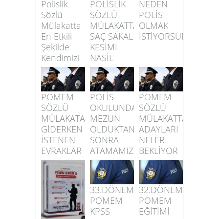
Polislik
POLİSLİK
NEDEN
Sözlü
SÖZLÜ
POLİS
Mülakatta
MÜLAKATTA
OLMAK
En Etkili
SAÇ SAKAL
İSTİYORSUN
Şekilde
KESİMİ
Kendimizi
NASİL
Nasıl
OLMALİDİR
Tanitabiliriz
POMEM
POLİS
POMEM
SÖZLÜ
OKULUNDAN
SÖZLÜ
MÜLAKATA
MEZUN
MÜLAKATTA
GİDERKEN
OLDUKTAN
ADAYLARI
İSTENEN
SONRA
NELER
EVRAKLAR
ATAMAMIZ
BEKLİYOR
NELERDİR
NASİL
TÜM
YAPILIR
AŞAMALAR
33.DÖNEM
32.DÖNEM
POMEM
POMEM
KPSS
EĞİTİMİ