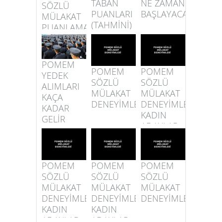
TABAN
NE ZAMAN
SÖZLÜ
PUANLARI
BAŞLAYACAK
MÜLAKAT
(TAHMİNİ)
PUANLAMA
KRİTERLERİ
POMEM
POMEM
POMEM
YEDEK
SÖZLÜ
SÖZLÜ
ALIMLARI
MÜLAKAT
MÜLAKAT
KAÇA
DENEYİMLERİ
DENEYİMLERİ
KADAR
KADIN
GELİR
ADAYLAR
POMEM
POMEM
POMEM
SÖZLÜ
SÖZLÜ
SÖZLÜ
MÜLAKAT
MÜLAKAT
MÜLAKAT
DENEYİMLERİ
DENEYİMLERİ
DENEYİMLERİ
KADIN
KADIN
ADAYLAR
ADAYLAR