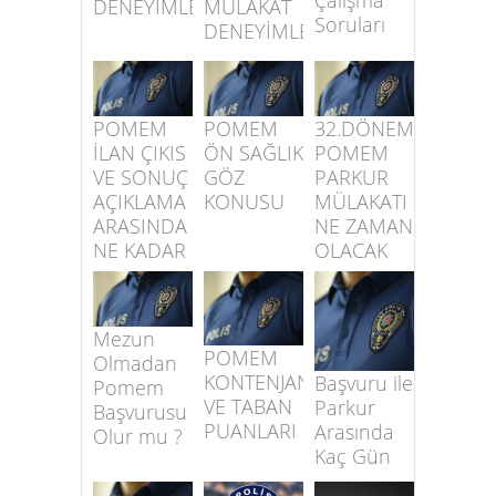
DENEYİMLERİ
MÜLAKAT
Soruları
DENEYİMLERİ
POMEM
POMEM
32.DÖNEM
İLAN ÇIKIS
ÖN SAĞLIK
POMEM
VE SONUÇ
GÖZ
PARKUR
AÇIKLAMA
KONUSU
MÜLAKATI
ARASINDA
NE ZAMAN
NE KADAR
OLACAK
SÜRE VAR
Mezun
POMEM
Olmadan
KONTENJAN
Başvuru ile
Pomem
VE TABAN
Parkur
Başvurusu
PUANLARI
Arasında
Olur mu ?
Kaç Gün
Var